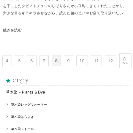
を手にしたタビノトチュウのしほりさんが小豆島にきてくれたことから。
大きな目をキラキラさせながら、読んだ後の想いやお店で取り扱いたい...
続きを読む
次
4
5
6
7
8
9
10
11
12
>>
Category
草木染 – Plants & Dye
草木染レッグウォーマー
草木染はらまき
草木染ストール