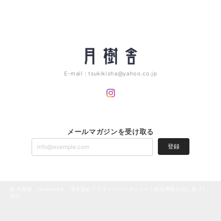
E-mail：
tsukikisha@yahoo.co.jp
メールマガジンを受け取る
登録
月樹舎 tsukikisha 草木染め |
プライバシーポリシー
|
特定商取引法に基づく
表記