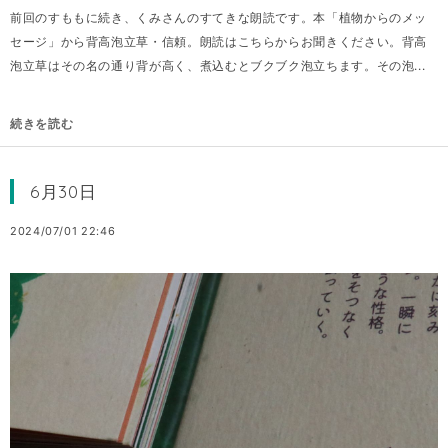
前回のすももに続き、くみさんのすてきな朗読です。本「植物からのメッ
セージ」から背高泡立草・信頼。朗読はこちらからお聞きください。背高
泡立草はその名の通り背が高く、煮込むとブクブク泡立ちます。その泡...
続きを読む
6月30日
2024/07/01 22:46