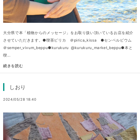
大分県で本「植物からのメッセージ」をお取り扱い頂いているお店を紹介
させていただきます。●喫茶ピリカ ＠pirica_kissa ●センペルビウム
＠semper_vivum_beppu●kurukuru @kurukuru_market_beppu●本と
喫...
続きを読む
しおり
2024/05/28 18:40