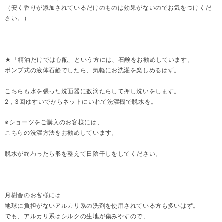
（安く香りが添加されているだけのものは効果がないのでお気をつけくだ
さい。）
★「精油だけでは心配」という方には、石鹸をお勧めしています。
ポンプ式の液体石鹸でしたら、気軽にお洗濯を楽しめるはず。
こちらも水を張った洗面器に数滴たらして押し洗いをします。
2，3回ゆすいでからネットにいれて洗濯機で脱水を。
※ショーツをご購入のお客様には、
こちらの洗濯方法をお勧めしています。
脱水が終わったら形を整えて日陰干しをしてください。
月樹舎のお客様には
地球に負担がないアルカリ系の洗剤を使用されている方も多いはず。
でも、アルカリ系はシルクの生地が傷みやすので、