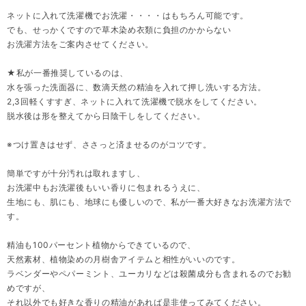
ネットに入れて洗濯機でお洗濯・・・・はもちろん可能です。
でも、せっかくですので草木染め衣類に負担のかからない
お洗濯方法をご案内させてください。
★私が一番推奨しているのは、
水を張った洗面器に、数滴天然の精油を入れて押し洗いする方法。
2,3回軽くすすぎ、ネットに入れて洗濯機で脱水をしてください。
脱水後は形を整えてから日陰干しをしてください。
※つけ置きはせず、ささっと済ませるのがコツです。
簡単ですが十分汚れは取れますし、
お洗濯中もお洗濯後もいい香りに包まれるうえに、
生地にも、肌にも、地球にも優しいので、私が一番大好きなお洗濯方法で
す。
精油も100パーセント植物からできているので、
天然素材、植物染めの月樹舎アイテムと相性がいいのです。
ラベンダーやペパーミント、ユーカリなどは殺菌成分も含まれるのでお勧
めですが、
それ以外でも好きな香りの精油があれば是非使ってみてください。