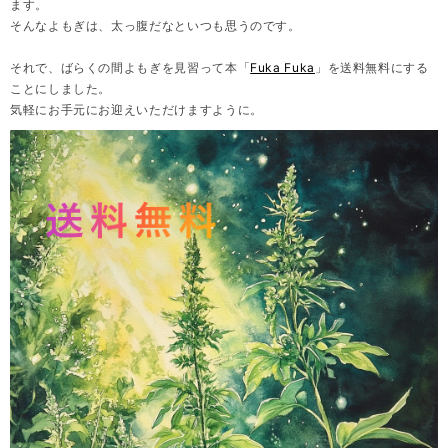
ます。
そんなよもぎは、太っ腹だなといつも思うのです。
それで、ばらくの間よもぎを見習って本「
Fuka Fuka
」を送料無料にする
ことにしました。
気軽にお手元にお迎えいただけますように。