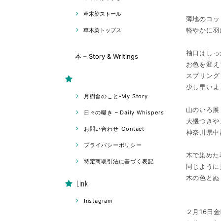
草木染ストール
薄地のコッ
軽やかに羽
草木染トップス
袖口はしっ
本 – Story & Writings
お色を変え
スプリング
少し早いよ
月樹舎のこと-My Story
山のいろ展
日々の囁き – Daily Whispers
大磯つきや
お問い合わせ-Contact
神奈川県中
プライバシーポリシー
木で染めた
特定商取引法に基づく表記
同じように
木の色とぬ
Link
Instagram
２月16日