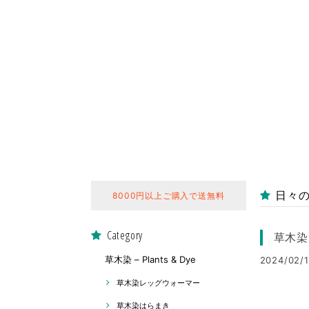
日々の囁き
8000円以上ご購入で送無料
Category
草木染
草木染 – Plants & Dye
2024/02/1
草木染レッグウォーマー
草木染はらまき