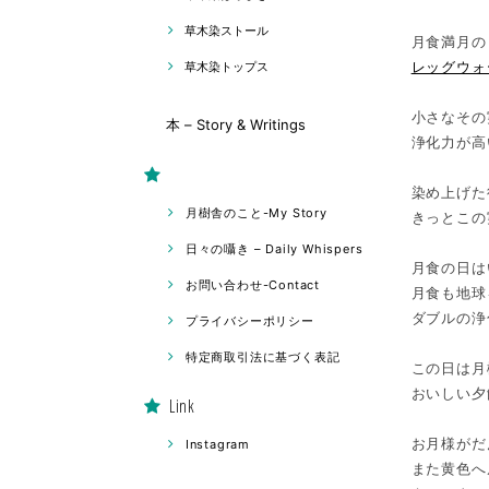
草木染ストール
月食満月の
レッグウォ
草木染トップス
小さなその
本 – Story & Writings
浄化力が高
染め上げた
月樹舎のこと-My Story
きっとこの
日々の囁き – Daily Whispers
月食の日は
お問い合わせ-Contact
月食も地球
ダブルの浄
プライバシーポリシー
特定商取引法に基づく表記
この日は月
おいしい夕
Link
お月様がだ
Instagram
また黄色へ