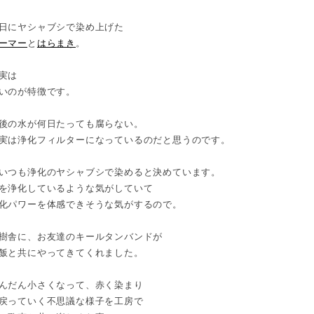
日にヤシャブシで染め上げた
ーマー
と
はらまき
。
実は
いのが特徴です。
後の水が何日たっても腐らない。
実は浄化フィルターになっているのだと思うのです。
いつも浄化のヤシャブシで染めると決めています。
を浄化しているような気がしていて
化パワーを体感できそうな気がするので。
樹舎に、お友達のキールタンバンドが
飯と共にやってきてくれました。
んだん小さくなって、赤く染まり
戻っていく不思議な様子を工房で