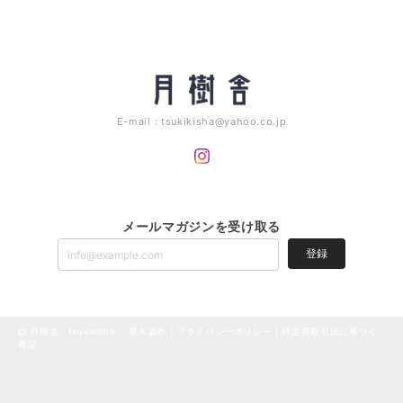
E-mail：
tsukikisha@yahoo.co.jp
メールマガジンを受け取る
登録
月樹舎 tsukikisha 草木染め |
プライバシーポリシー
|
特定商取引法に基づく
表記