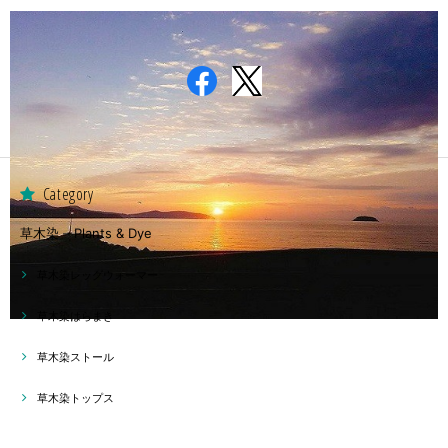
Category
草木染 – Plants & Dye
草木染レッグウォーマー
草木染はらまき
草木染ストール
草木染トップス