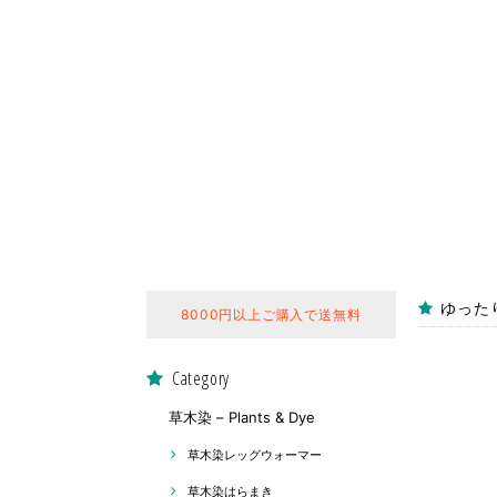
ゆった
8000円以上ご購入で送無料
Category
草木染 – Plants & Dye
草木染レッグウォーマー
草木染はらまき