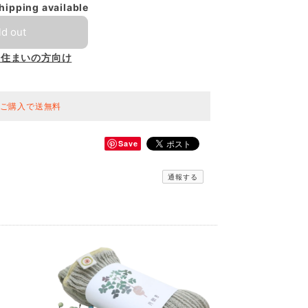
shipping available
ld out
お住まいの方向け
上ご購入で送無料
Save
通報する