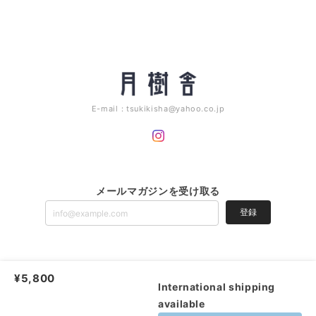
E-mail：
tsukikisha@yahoo.co.jp
メールマガジンを受け取る
登録
月樹舎 tsukikisha 草木染め |
プライバシーポリシー
|
特定商取引法に基づく
¥5,800
表記
International shipping
available
ショップに質問する